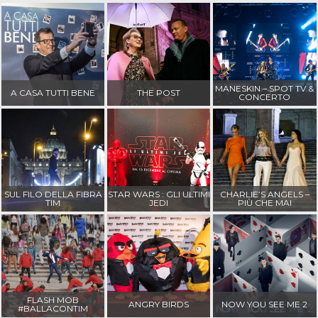
MANESKIN – SPOT TV &
A CASA TUTTI BENE
THE POST
CONCERTO
SUL FILO DELLA FIBRA
STAR WARS : GLI ULTIMI
CHARLIE’S ANGELS –
TIM
JEDI
PIÙ CHE MAI
FLASH MOB
ANGRY BIRDS
NOW YOU SEE ME 2
#BALLACONTIM