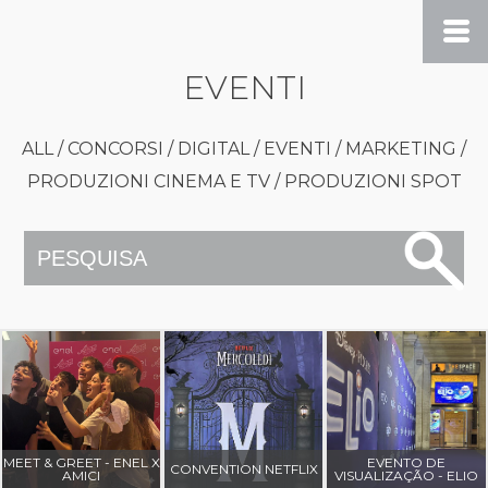
EVENTI
HOME
ALL
/
CONCORSI
/
DIGITAL
/
EVENTI
/
MARKETING
/
PRODUZIONI CINEMA E TV
/
PRODUZIONI SPOT
PROJECTOS
AGÊNCIA
CONTATOS
MEET & GREET - ENEL X
EVENTO DE
CONVENTION NETFLIX
AMICI
VISUALIZAÇÃO - ELIO