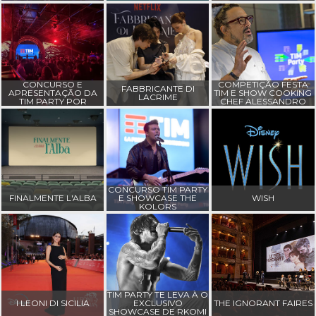
CONCURSO E
COMPETIÇÃO FESTA
FABBRICANTE DI
APRESENTAÇÃO DA
TIM E SHOW COOKING
LACRIME
TIM PARTY POR
CHEF ALESSANDRO
BIGMAMA E CLARA
BORGHESE
CONCURSO TIM PARTY
FINALMENTE L'ALBA
E SHOWCASE THE
WISH
KOLORS
TIM PARTY TE LEVA À O
I LEONI DI SICILIA
EXCLUSIVO
THE IGNORANT FAIRES
SHOWCASE DE RKOMI