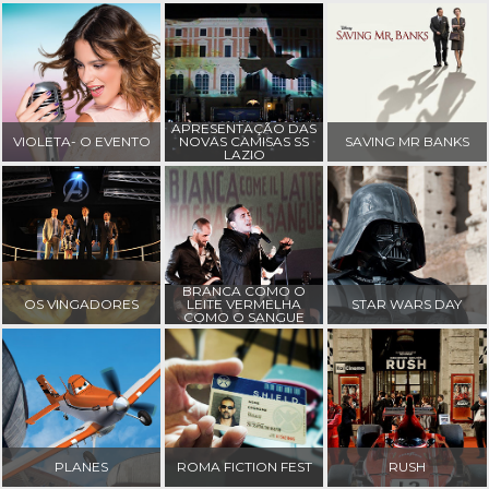
APRESENTAÇÃO DAS
VIOLETA- O EVENTO
NOVAS CAMISAS SS
SAVING MR BANKS
LAZIO
BRANCA COMO O
OS VINGADORES
LEITE VERMELHA
STAR WARS DAY
COMO O SANGUE
PLANES
ROMA FICTION FEST
RUSH