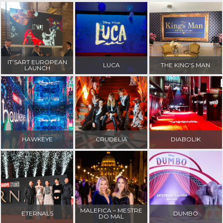
EM OSTIA ANTICA
IT’SART EUROPEAN
LUCA
THE KING'S MAN
LAUNCH
HAWKEYE
CRUDELIA
DIABOLIK
MALEFICA – MESTRE
ETERNALS
DUMBO
DO MAL